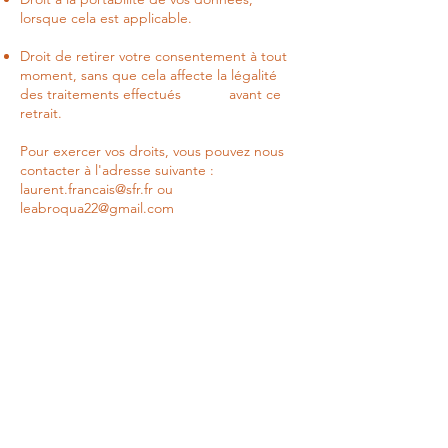
lorsque cela est applicable.
Droit de retirer votre consentement à tout
moment, sans que cela affecte la légalité
des traitements effectués avant ce
retrait.
Pour exercer vos droits, vous pouvez nous
contacter à l'adresse suivante :
laurent.francais@sfr.fr
ou
leabroqua22@gmail.com
Nous nous réservons le droit de modifier
cette politique de confidentialité à tout
moment. En cas de modification
substantielle, nous vous informerons par e-
mail ou via une notification sur notre site.
Nous vous conseillons de la consulter
régulièrement.